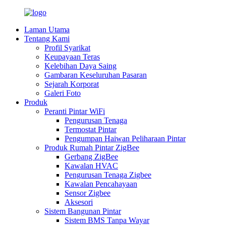
Laman Utama
Tentang Kami
Profil Syarikat
Keupayaan Teras
Kelebihan Daya Saing
Gambaran Keseluruhan Pasaran
Sejarah Korporat
Galeri Foto
Produk
Peranti Pintar WiFi
Pengurusan Tenaga
Termostat Pintar
Pengumpan Haiwan Peliharaan Pintar
Produk Rumah Pintar ZigBee
Gerbang ZigBee
Kawalan HVAC
Pengurusan Tenaga Zigbee
Kawalan Pencahayaan
Sensor Zigbee
Aksesori
Sistem Bangunan Pintar
Sistem BMS Tanpa Wayar