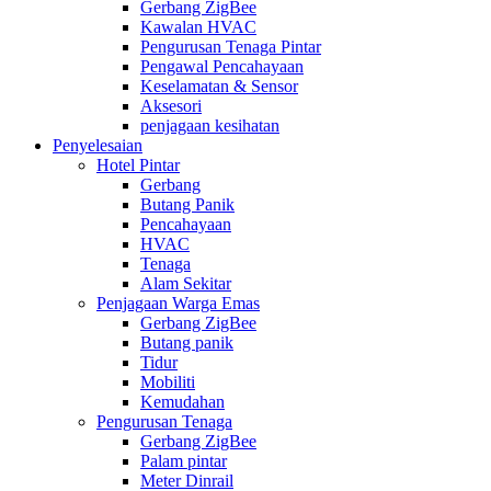
Gerbang ZigBee
Kawalan HVAC
Pengurusan Tenaga Pintar
Pengawal Pencahayaan
Keselamatan & Sensor
Aksesori
penjagaan kesihatan
Penyelesaian
Hotel Pintar
Gerbang
Butang Panik
Pencahayaan
HVAC
Tenaga
Alam Sekitar
Penjagaan Warga Emas
Gerbang ZigBee
Butang panik
Tidur
Mobiliti
Kemudahan
Pengurusan Tenaga
Gerbang ZigBee
Palam pintar
Meter Dinrail