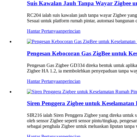
Suis Kawalan Jauh Tanpa Wayar Zigbee u
RC204 ialah suis kawalan jauh tanpa wayar Zigbee yang
Sesuai untuk platform rumah pintar, automasi banguna
Hantar Pertanyaan
perincian
Pengesan Kebocoran Gas ZigBee untuk Ke
Pengesan Gas Zigbee GD334 direka bentuk untuk aplika
Zigbee HA 1.2, ia membolehkan penyepaduan tanpa waya
Hantar Pertanyaan
perincian
Siren Penggera Zigbee untuk Keselamatan
SIR216 ialah Siren Penggera Zigbee yang direka untuk s
oleh sensor Zigbee seperti sensor pintu/tingkap, pengesa
sebagai penghala Zigbee untuk meluaskan liputan tanpa
Hantar Pertanyaan
perincian