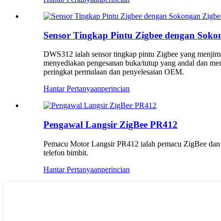
Sensor Tingkap Pintu Zigbee dengan So
DWS312 ialah sensor tingkap pintu Zigbee yang menjimatk
menyediakan pengesanan buka/tutup yang andal dan me
peringkat permulaan dan penyelesaian OEM.
Hantar Pertanyaan
perincian
Pengawal Langsir ZigBee PR412
Pemacu Motor Langsir PR412 ialah pemacu ZigBee dan 
telefon bimbit.
Hantar Pertanyaan
perincian