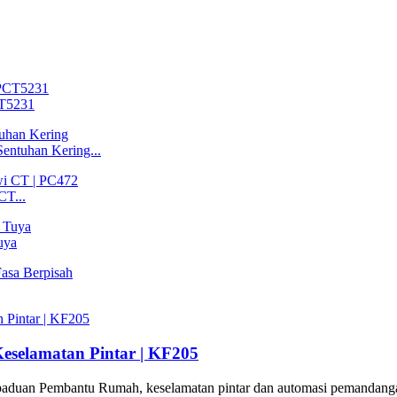
CT5231
entuhan Kering...
CT...
uya
selamatan Pintar | KF205
paduan Pembantu Rumah, keselamatan pintar dan automasi pemandangan