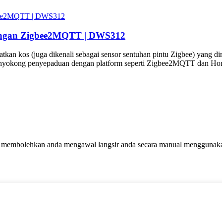
kongan Zigbee2MQTT | DWS312
an kos (juga dikenali sebagai sensor sentuhan pintu Zigbee) yang dire
nyokong penyepaduan dengan platform seperti Zigbee2MQTT dan Home
membolehkan anda mengawal langsir anda secara manual menggunakan 