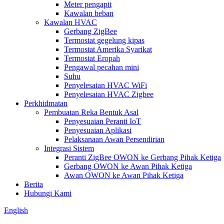
Meter pengapit
Kawalan beban
Kawalan HVAC
Gerbang ZigBee
Termostat gegelung kipas
Termostat Amerika Syarikat
Termostat Eropah
Pengawal pecahan mini
Suhu
Penyelesaian HVAC WiFi
Penyelesaian HVAC Zigbee
Perkhidmatan
Pembuatan Reka Bentuk Asal
Penyesuaian Peranti IoT
Penyesuaian Aplikasi
Pelaksanaan Awan Persendirian
Integrasi Sistem
Peranti ZigBee OWON ke Gerbang Pihak Ketiga
Gerbang OWON ke Awan Pihak Ketiga
Awan OWON ke Awan Pihak Ketiga
Berita
Hubungi Kami
English