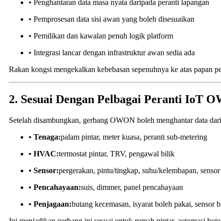
• Penghantaran data masa nyata daripada peranti lapangan
• Pemprosesan data sisi awan yang boleh disesuaikan
• Pemilikan dan kawalan penuh logik platform
• Integrasi lancar dengan infrastruktur awan sedia ada
Rakan kongsi mengekalkan kebebasan sepenuhnya ke atas papan pemu
2. Sesuai Dengan Pelbagai Peranti IoT
Setelah disambungkan, gerbang OWON boleh menghantar data dari
• Tenaga:
palam pintar, meter kuasa, peranti sub-metering
• HVAC:
termostat pintar, TRV, pengawal bilik
• Sensor:
pergerakan, pintu/tingkap, suhu/kelembapan, sensor
• Pencahayaan:
suis, dimmer, panel pencahayaan
• Penjagaan:
butang kecemasan, isyarat boleh pakai, sensor b
Ini menjadikan gerbang ini sesuai untuk rumah pintar, automasi h