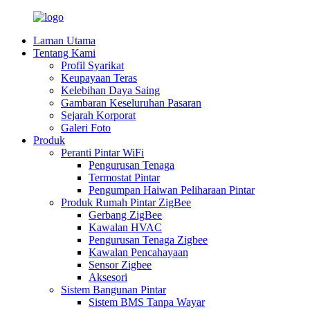
Laman Utama
Tentang Kami
Profil Syarikat
Keupayaan Teras
Kelebihan Daya Saing
Gambaran Keseluruhan Pasaran
Sejarah Korporat
Galeri Foto
Produk
Peranti Pintar WiFi
Pengurusan Tenaga
Termostat Pintar
Pengumpan Haiwan Peliharaan Pintar
Produk Rumah Pintar ZigBee
Gerbang ZigBee
Kawalan HVAC
Pengurusan Tenaga Zigbee
Kawalan Pencahayaan
Sensor Zigbee
Aksesori
Sistem Bangunan Pintar
Sistem BMS Tanpa Wayar