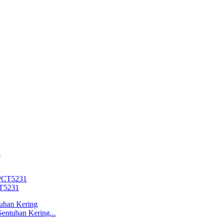
CT5231
entuhan Kering...