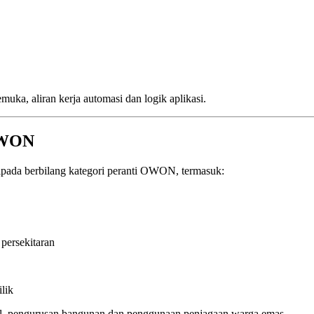
ka, aliran kerja automasi dan logik aplikasi.
 OWON
pada berbilang kategori peranti OWON, termasuk:
 persekitaran
ilik
otel, pengurusan bangunan dan penggunaan penjagaan warga emas.