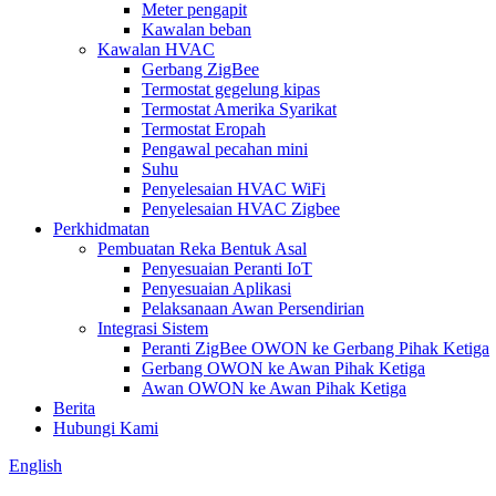
Meter pengapit
Kawalan beban
Kawalan HVAC
Gerbang ZigBee
Termostat gegelung kipas
Termostat Amerika Syarikat
Termostat Eropah
Pengawal pecahan mini
Suhu
Penyelesaian HVAC WiFi
Penyelesaian HVAC Zigbee
Perkhidmatan
Pembuatan Reka Bentuk Asal
Penyesuaian Peranti IoT
Penyesuaian Aplikasi
Pelaksanaan Awan Persendirian
Integrasi Sistem
Peranti ZigBee OWON ke Gerbang Pihak Ketiga
Gerbang OWON ke Awan Pihak Ketiga
Awan OWON ke Awan Pihak Ketiga
Berita
Hubungi Kami
English