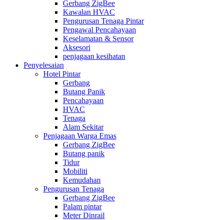
Gerbang ZigBee
Kawalan HVAC
Pengurusan Tenaga Pintar
Pengawal Pencahayaan
Keselamatan & Sensor
Aksesori
penjagaan kesihatan
Penyelesaian
Hotel Pintar
Gerbang
Butang Panik
Pencahayaan
HVAC
Tenaga
Alam Sekitar
Penjagaan Warga Emas
Gerbang ZigBee
Butang panik
Tidur
Mobiliti
Kemudahan
Pengurusan Tenaga
Gerbang ZigBee
Palam pintar
Meter Dinrail