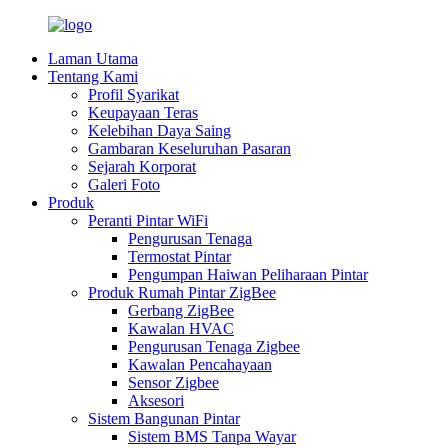
Laman Utama
Tentang Kami
Profil Syarikat
Keupayaan Teras
Kelebihan Daya Saing
Gambaran Keseluruhan Pasaran
Sejarah Korporat
Galeri Foto
Produk
Peranti Pintar WiFi
Pengurusan Tenaga
Termostat Pintar
Pengumpan Haiwan Peliharaan Pintar
Produk Rumah Pintar ZigBee
Gerbang ZigBee
Kawalan HVAC
Pengurusan Tenaga Zigbee
Kawalan Pencahayaan
Sensor Zigbee
Aksesori
Sistem Bangunan Pintar
Sistem BMS Tanpa Wayar