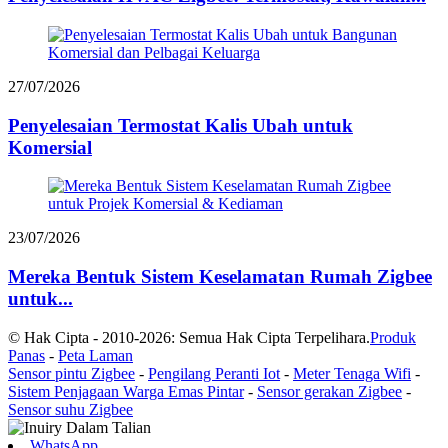
27/07/2026
Penyelesaian Termostat Kalis Ubah untuk
Komersial
23/07/2026
Mereka Bentuk Sistem Keselamatan Rumah Zigbee
untuk...
© Hak Cipta - 2010-2026: Semua Hak Cipta Terpelihara.
Produk
Panas
-
Peta Laman
Sensor pintu Zigbee
-
Pengilang Peranti Iot
-
Meter Tenaga Wifi
-
Sistem Penjagaan Warga Emas Pintar
-
Sensor gerakan Zigbee
-
Sensor suhu Zigbee
WhatsApp