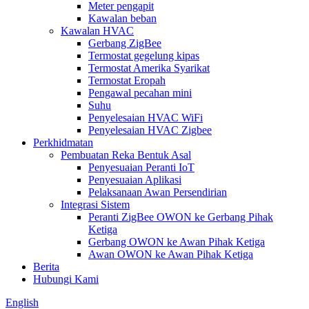
Meter pengapit
Kawalan beban
Kawalan HVAC
Gerbang ZigBee
Termostat gegelung kipas
Termostat Amerika Syarikat
Termostat Eropah
Pengawal pecahan mini
Suhu
Penyelesaian HVAC WiFi
Penyelesaian HVAC Zigbee
Perkhidmatan
Pembuatan Reka Bentuk Asal
Penyesuaian Peranti IoT
Penyesuaian Aplikasi
Pelaksanaan Awan Persendirian
Integrasi Sistem
Peranti ZigBee OWON ke Gerbang Pihak
Ketiga
Gerbang OWON ke Awan Pihak Ketiga
Awan OWON ke Awan Pihak Ketiga
Berita
Hubungi Kami
English