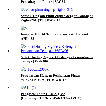
Pencahayaan Pintar | SLC641
Sensor Tingkap Pintu Zigbee dengan Sokongan
Zigbee2MQTT | DWS312
Inverter Hibrid Semua-dalam-Satu Balkoni
AHI 483
Soket Dinding Zigbee UK dengan Pemantauan
Tenaga | WSP406
Pengumpan Haiwan Peliharaan Pintar-
WiFi/BLE Versi 1010-WB-TY
Pengawal Jalur LED ZigBee
(Dimming/CCT/RGBW/6A/12-24VDC)
SLC614