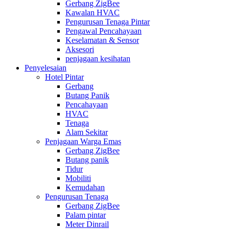
Gerbang ZigBee
Kawalan HVAC
Pengurusan Tenaga Pintar
Pengawal Pencahayaan
Keselamatan & Sensor
Aksesori
penjagaan kesihatan
Penyelesaian
Hotel Pintar
Gerbang
Butang Panik
Pencahayaan
HVAC
Tenaga
Alam Sekitar
Penjagaan Warga Emas
Gerbang ZigBee
Butang panik
Tidur
Mobiliti
Kemudahan
Pengurusan Tenaga
Gerbang ZigBee
Palam pintar
Meter Dinrail