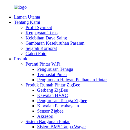
Laman Utama
Tentang Kami
Profil Syarikat
Keupayaan Teras
Kelebihan Daya Saing
Gambaran Keseluruhan Pasaran
Sejarah Korporat
Galeri Foto
Produk
Peranti Pintar WiFi
Pengurusan Tenaga
Termostat Pintar
Pengumpan Haiwan Peliharaan Pintar
Produk Rumah Pintar ZigBee
Gerbang ZigBee
Kawalan HVAC
Pengurusan Tenaga Zigbee
Kawalan Pencahayaan
Sensor Zigbee
Aksesori
Sistem Bangunan Pintar
Sistem BMS Tanpa Wayar