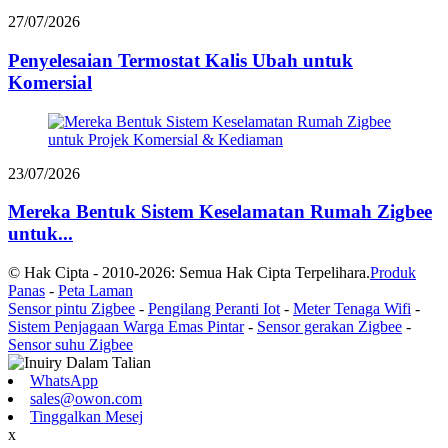
27/07/2026
Penyelesaian Termostat Kalis Ubah untuk
Komersial
23/07/2026
Mereka Bentuk Sistem Keselamatan Rumah Zigbee
untuk...
© Hak Cipta - 2010-2026: Semua Hak Cipta Terpelihara.
Produk
Panas
-
Peta Laman
Sensor pintu Zigbee
-
Pengilang Peranti Iot
-
Meter Tenaga Wifi
-
Sistem Penjagaan Warga Emas Pintar
-
Sensor gerakan Zigbee
-
Sensor suhu Zigbee
WhatsApp
sales@owon.com
Tinggalkan Mesej
x