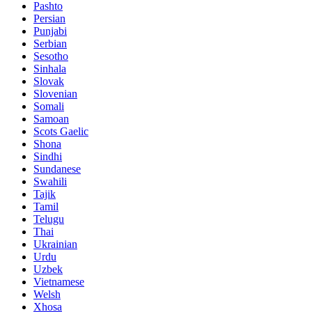
Pashto
Persian
Punjabi
Serbian
Sesotho
Sinhala
Slovak
Slovenian
Somali
Samoan
Scots Gaelic
Shona
Sindhi
Sundanese
Swahili
Tajik
Tamil
Telugu
Thai
Ukrainian
Urdu
Uzbek
Vietnamese
Welsh
Xhosa