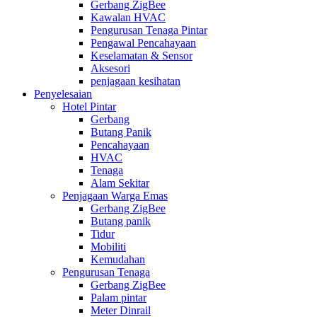
Gerbang ZigBee
Kawalan HVAC
Pengurusan Tenaga Pintar
Pengawal Pencahayaan
Keselamatan & Sensor
Aksesori
penjagaan kesihatan
Penyelesaian
Hotel Pintar
Gerbang
Butang Panik
Pencahayaan
HVAC
Tenaga
Alam Sekitar
Penjagaan Warga Emas
Gerbang ZigBee
Butang panik
Tidur
Mobiliti
Kemudahan
Pengurusan Tenaga
Gerbang ZigBee
Palam pintar
Meter Dinrail