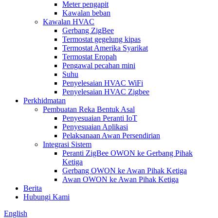
Meter pengapit
Kawalan beban
Kawalan HVAC
Gerbang ZigBee
Termostat gegelung kipas
Termostat Amerika Syarikat
Termostat Eropah
Pengawal pecahan mini
Suhu
Penyelesaian HVAC WiFi
Penyelesaian HVAC Zigbee
Perkhidmatan
Pembuatan Reka Bentuk Asal
Penyesuaian Peranti IoT
Penyesuaian Aplikasi
Pelaksanaan Awan Persendirian
Integrasi Sistem
Peranti ZigBee OWON ke Gerbang Pihak
Ketiga
Gerbang OWON ke Awan Pihak Ketiga
Awan OWON ke Awan Pihak Ketiga
Berita
Hubungi Kami
English