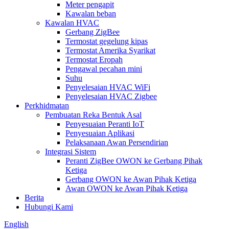
Meter pengapit
Kawalan beban
Kawalan HVAC
Gerbang ZigBee
Termostat gegelung kipas
Termostat Amerika Syarikat
Termostat Eropah
Pengawal pecahan mini
Suhu
Penyelesaian HVAC WiFi
Penyelesaian HVAC Zigbee
Perkhidmatan
Pembuatan Reka Bentuk Asal
Penyesuaian Peranti IoT
Penyesuaian Aplikasi
Pelaksanaan Awan Persendirian
Integrasi Sistem
Peranti ZigBee OWON ke Gerbang Pihak
Ketiga
Gerbang OWON ke Awan Pihak Ketiga
Awan OWON ke Awan Pihak Ketiga
Berita
Hubungi Kami
English