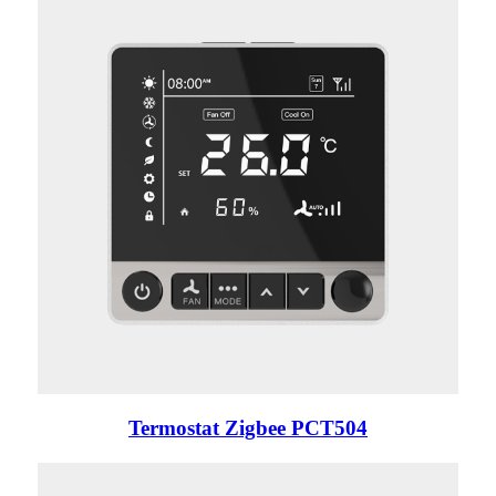
Termostat Zigbee PCT504