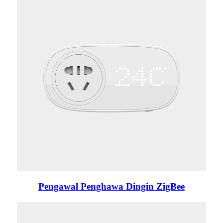
Pengawal Penghawa Dingin ZigBee