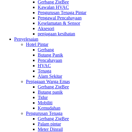
Gerbang ZigBee
Kawalan HVAC
Pengurusan Tenaga Pintar
Pengawal Pencahayaan
Keselamatan & Sensor
Aksesori
penjagaan kesihatan
Penyelesaian
Hotel Pintar
Gerbang
Butang Panik
Pencahayaan
HVAC
Tenaga
Alam Sekitar
Penjagaan Warga Emas
Gerbang ZigBee
Butang panik
Tidur
Mobiliti
Kemudahan
Pengurusan Tenaga
Gerbang ZigBee
Palam pintar
Meter Dinrail