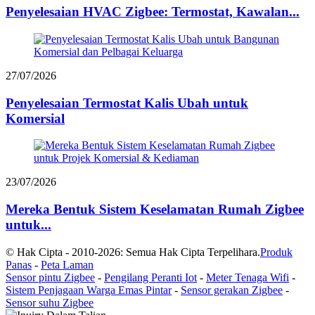
Penyelesaian HVAC Zigbee: Termostat, Kawalan...
27/07/2026
Penyelesaian Termostat Kalis Ubah untuk
Komersial
23/07/2026
Mereka Bentuk Sistem Keselamatan Rumah Zigbee
untuk...
© Hak Cipta - 2010-2026: Semua Hak Cipta Terpelihara.
Produk
Panas
-
Peta Laman
Sensor pintu Zigbee
-
Pengilang Peranti Iot
-
Meter Tenaga Wifi
-
Sistem Penjagaan Warga Emas Pintar
-
Sensor gerakan Zigbee
-
Sensor suhu Zigbee