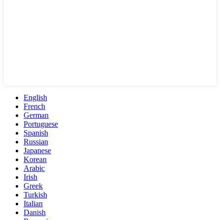
English
French
German
Portuguese
Spanish
Russian
Japanese
Korean
Arabic
Irish
Greek
Turkish
Italian
Danish