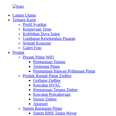
Laman Utama
Tentang Kami
Profil Syarikat
Keupayaan Teras
Kelebihan Daya Saing
Gambaran Keseluruhan Pasaran
Sejarah Korporat
Galeri Foto
Produk
Peranti Pintar WiFi
Pengurusan Tenaga
Termostat Pintar
Pengumpan Haiwan Peliharaan Pintar
Produk Rumah Pintar ZigBee
Gerbang ZigBee
Kawalan HVAC
Pengurusan Tenaga Zigbee
Kawalan Pencahayaan
Sensor Zigbee
Aksesori
Sistem Bangunan Pintar
Sistem BMS Tanpa Wayar