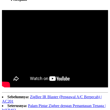
Sebelumnya:
ZigBee IR Blaster (Pengawal A/C Berpecah) |
AC201
Seterusnya:
Palam Pintar Zigbee dengan Pemantauan Tenaga |