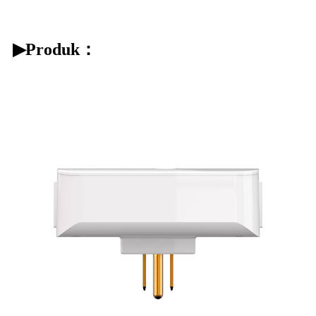
▶
Produk：