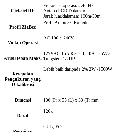
Frekuensi operasi: 2.4GHz
Ciri-ciri RF
Antena PCB Dalaman
Jarak luar/dalaman: 100m/30m
Profil Automasi Rumah
Profil ZigBee
AC 100 ~ 240V
Voltan Operasi
125VAC 15A Resistif; 10A 125VAC
Arus Beban Maks.
Tungsten; 1/2HP.
Lebih baik daripada 2% 2W~1500W
Ketepatan
Pengukuran yang
Dikalibrasi
Dimensi
130 (P) x 55 (L) x 33 (T) mm
120g
Berat
CUL, FCC
Pensijilan