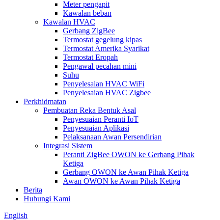
Meter pengapit
Kawalan beban
Kawalan HVAC
Gerbang ZigBee
Termostat gegelung kipas
Termostat Amerika Syarikat
Termostat Eropah
Pengawal pecahan mini
Suhu
Penyelesaian HVAC WiFi
Penyelesaian HVAC Zigbee
Perkhidmatan
Pembuatan Reka Bentuk Asal
Penyesuaian Peranti IoT
Penyesuaian Aplikasi
Pelaksanaan Awan Persendirian
Integrasi Sistem
Peranti ZigBee OWON ke Gerbang Pihak
Ketiga
Gerbang OWON ke Awan Pihak Ketiga
Awan OWON ke Awan Pihak Ketiga
Berita
Hubungi Kami
English