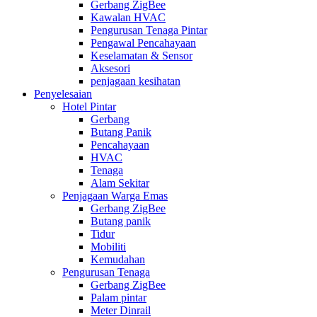
Gerbang ZigBee
Kawalan HVAC
Pengurusan Tenaga Pintar
Pengawal Pencahayaan
Keselamatan & Sensor
Aksesori
penjagaan kesihatan
Penyelesaian
Hotel Pintar
Gerbang
Butang Panik
Pencahayaan
HVAC
Tenaga
Alam Sekitar
Penjagaan Warga Emas
Gerbang ZigBee
Butang panik
Tidur
Mobiliti
Kemudahan
Pengurusan Tenaga
Gerbang ZigBee
Palam pintar
Meter Dinrail