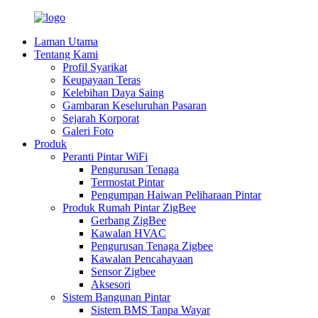
Laman Utama
Tentang Kami
Profil Syarikat
Keupayaan Teras
Kelebihan Daya Saing
Gambaran Keseluruhan Pasaran
Sejarah Korporat
Galeri Foto
Produk
Peranti Pintar WiFi
Pengurusan Tenaga
Termostat Pintar
Pengumpan Haiwan Peliharaan Pintar
Produk Rumah Pintar ZigBee
Gerbang ZigBee
Kawalan HVAC
Pengurusan Tenaga Zigbee
Kawalan Pencahayaan
Sensor Zigbee
Aksesori
Sistem Bangunan Pintar
Sistem BMS Tanpa Wayar