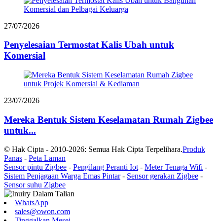
27/07/2026
Penyelesaian Termostat Kalis Ubah untuk
Komersial
23/07/2026
Mereka Bentuk Sistem Keselamatan Rumah Zigbee
untuk...
© Hak Cipta - 2010-2026: Semua Hak Cipta Terpelihara.
Produk
Panas
-
Peta Laman
Sensor pintu Zigbee
-
Pengilang Peranti Iot
-
Meter Tenaga Wifi
-
Sistem Penjagaan Warga Emas Pintar
-
Sensor gerakan Zigbee
-
Sensor suhu Zigbee
WhatsApp
sales@owon.com
Tinggalkan Mesej