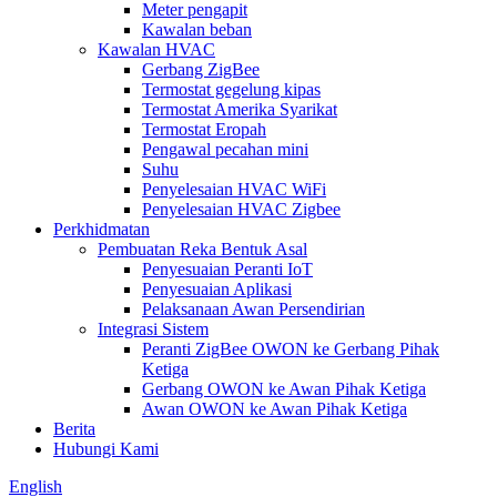
Meter pengapit
Kawalan beban
Kawalan HVAC
Gerbang ZigBee
Termostat gegelung kipas
Termostat Amerika Syarikat
Termostat Eropah
Pengawal pecahan mini
Suhu
Penyelesaian HVAC WiFi
Penyelesaian HVAC Zigbee
Perkhidmatan
Pembuatan Reka Bentuk Asal
Penyesuaian Peranti IoT
Penyesuaian Aplikasi
Pelaksanaan Awan Persendirian
Integrasi Sistem
Peranti ZigBee OWON ke Gerbang Pihak
Ketiga
Gerbang OWON ke Awan Pihak Ketiga
Awan OWON ke Awan Pihak Ketiga
Berita
Hubungi Kami
English