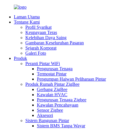
Laman Utama
Tentang Kami
Profil Syarikat
Keupayaan Teras
Kelebihan Daya Saing
Gambaran Keseluruhan Pasaran
Sejarah Korporat
Galeri Foto
Produk
Peranti Pintar WiFi
Pengurusan Tenaga
Termostat Pintar
Pengumpan Haiwan Peliharaan Pintar
Produk Rumah Pintar ZigBee
Gerbang ZigBee
Kawalan HVAC
Pengurusan Tenaga Zigbee
Kawalan Pencahayaan
Sensor Zigbee
Aksesori
Sistem Bangunan Pintar
Sistem BMS Tanpa Wayar