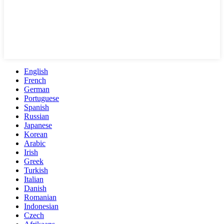
English
French
German
Portuguese
Spanish
Russian
Japanese
Korean
Arabic
Irish
Greek
Turkish
Italian
Danish
Romanian
Indonesian
Czech