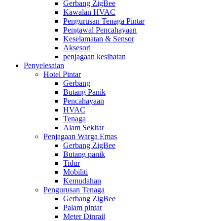
Gerbang ZigBee
Kawalan HVAC
Pengurusan Tenaga Pintar
Pengawal Pencahayaan
Keselamatan & Sensor
Aksesori
penjagaan kesihatan
Penyelesaian
Hotel Pintar
Gerbang
Butang Panik
Pencahayaan
HVAC
Tenaga
Alam Sekitar
Penjagaan Warga Emas
Gerbang ZigBee
Butang panik
Tidur
Mobiliti
Kemudahan
Pengurusan Tenaga
Gerbang ZigBee
Palam pintar
Meter Dinrail