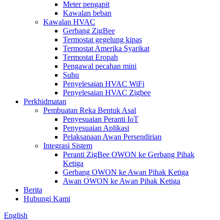
Meter pengapit
Kawalan beban
Kawalan HVAC
Gerbang ZigBee
Termostat gegelung kipas
Termostat Amerika Syarikat
Termostat Eropah
Pengawal pecahan mini
Suhu
Penyelesaian HVAC WiFi
Penyelesaian HVAC Zigbee
Perkhidmatan
Pembuatan Reka Bentuk Asal
Penyesuaian Peranti IoT
Penyesuaian Aplikasi
Pelaksanaan Awan Persendirian
Integrasi Sistem
Peranti ZigBee OWON ke Gerbang Pihak
Ketiga
Gerbang OWON ke Awan Pihak Ketiga
Awan OWON ke Awan Pihak Ketiga
Berita
Hubungi Kami
English