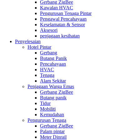
Gerbang ZigBee
Kawalan HVAC
Pengurusan Tenaga Pintar
Pengawal Pencahayaan
Keselamatan & Sensor
Aksesori
penjagaan kesihatan
Penyelesaian
Hotel Pintar
Gerbang
Butang Panik
Pencahayaan
HVAC
Tenaga
Alam Sekitar
Penjagaan Warga Emas
Gerbang ZigBee
Butang panik
Tidur
Mobiliti
Kemudahan
Pengurusan Tenaga
Gerbang ZigBee
Palam pintar
Meter Dinrail