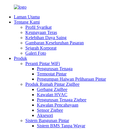
Laman Utama
Tentang Kami
Profil Syarikat
Keupayaan Teras
Kelebihan Daya Saing
Gambaran Keseluruhan Pasaran
Sejarah Korporat
Galeri Foto
Produk
Peranti Pintar WiFi
Pengurusan Tenaga
Termostat Pintar
Pengumpan Haiwan Peliharaan Pintar
Produk Rumah Pintar ZigBee
Gerbang ZigBee
Kawalan HVAC
Pengurusan Tenaga Zigbee
Kawalan Pencahayaan
Sensor Zigbee
Aksesori
Sistem Bangunan Pintar
Sistem BMS Tanpa Wayar