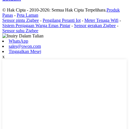
© Hak Cipta - 2010-2026: Semua Hak Cipta Terpelihara.
Produk
Panas
-
Peta Laman
Sensor pintu Zigbee
-
Pengilang Peranti Iot
-
Meter Tenaga Wifi
-
Sistem Penjagaan Warga Emas Pintar
-
Sensor gerakan Zigbee
-
Sensor suhu Zigbee
WhatsApp
sales@owon.com
Tinggalkan Mesej
x