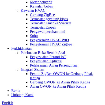
Meter pengapit
Kawalan beban
Kawalan HVAC
Gerbang ZigBee
Termostat gegelung kipas
Termostat Amerika Syarikat
Termostat Eropah
Pengawal pecahan mini
Suhu
Penyelesaian HVAC WiFi
Penyelesaian HVAC Zigbee
Perkhidmatan
Pembuatan Reka Bentuk Asal
Penyesuaian Peranti IoT
Penyesuaian Aplikasi
Pelaksanaan Awan Persendirian
Integrasi Sistem
Peranti ZigBee OWON ke Gerbang Pihak
Ketiga
Gerbang OWON ke Awan Pihak Ketiga
Awan OWON ke Awan Pihak Ketiga
Berita
Hubungi Kami
English