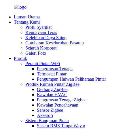
Laman Utama
Tentang Kami
Profil Syarikat
Keupayaan Teras
Kelebihan Daya Saing
Gambaran Keseluruhan Pasaran
Sejarah Korporat
Galeri Foto
Produk
Peranti Pintar WiFi
Pengurusan Tenaga
Termostat Pintar
Pengumpan Haiwan Peliharaan Pintar
Produk Rumah Pintar ZigBee
Gerbang ZigBee
Kawalan HVAC
Pengurusan Tenaga Zigbee
Kawalan Pencahayaan
Sensor Zigbee
Aksesori
Sistem Bangunan Pintar
Sistem BMS Tanpa Wayar