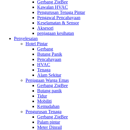
Gerbang ZigBee
Kawalan HVAC
Pengurusan Tenaga Pintar
Pengawal Pencahayaan
Keselamatan & Sensor
Aksesori
penjagaan kesihatan
Penyelesaian
Hotel Pintar
Gerbang
Butang Panik
Pencahayaan
HVAC
Tenaga
Alam Sekitar
Penjagaan Warga Emas
Gerbang ZigBee
Butang panik
Tidur
Mobiliti
Kemudahan
Pengurusan Tenaga
Gerbang ZigBee
Palam pintar
Meter Dinrail