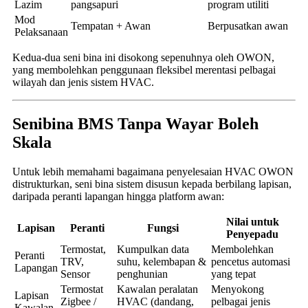
Lazim
pangsapuri
program utiliti
Mod
Tempatan + Awan
Berpusatkan awan
Pelaksanaan
Kedua-dua seni bina ini disokong sepenuhnya oleh OWON,
yang membolehkan penggunaan fleksibel merentasi pelbagai
wilayah dan jenis sistem HVAC.
Senibina BMS Tanpa Wayar Boleh
Skala
Untuk lebih memahami bagaimana penyelesaian HVAC OWON
distrukturkan, seni bina sistem disusun kepada berbilang lapisan,
daripada peranti lapangan hingga platform awan:
Nilai untuk
Lapisan
Peranti
Fungsi
Penyepadu
Termostat,
Kumpulkan data
Membolehkan
Peranti
TRV,
suhu, kelembapan &
pencetus automasi
Lapangan
Sensor
penghunian
yang tepat
Termostat
Kawalan peralatan
Menyokong
Lapisan
Zigbee /
HVAC (dandang,
pelbagai jenis
Kawalan