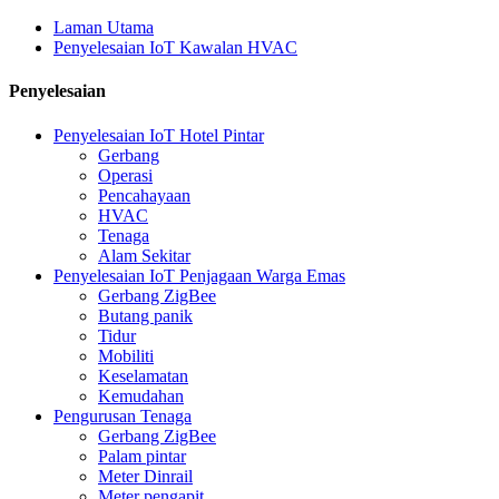
Laman Utama
Penyelesaian IoT Kawalan HVAC
Penyelesaian
Penyelesaian IoT Hotel Pintar
Gerbang
Operasi
Pencahayaan
HVAC
Tenaga
Alam Sekitar
Penyelesaian IoT Penjagaan Warga Emas
Gerbang ZigBee
Butang panik
Tidur
Mobiliti
Keselamatan
Kemudahan
Pengurusan Tenaga
Gerbang ZigBee
Palam pintar
Meter Dinrail
Meter pengapit