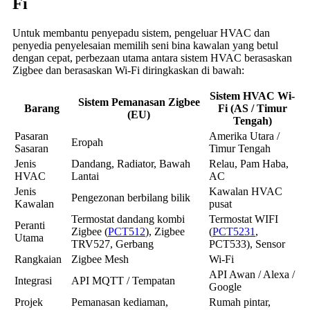
Fi
Untuk membantu penyepadu sistem, pengeluar HVAC dan
penyedia penyelesaian memilih seni bina kawalan yang betul
dengan cepat, perbezaan utama antara sistem HVAC berasaskan
Zigbee dan berasaskan Wi-Fi diringkaskan di bawah:
Sistem HVAC Wi-
Sistem Pemanasan Zigbee
Barang
Fi (AS / Timur
(EU)
Tengah)
Pasaran
Amerika Utara /
Eropah
Sasaran
Timur Tengah
Jenis
Dandang, Radiator, Bawah
Relau, Pam Haba,
HVAC
Lantai
AC
Jenis
Kawalan HVAC
Pengezonan berbilang bilik
Kawalan
pusat
Termostat dandang kombi
Termostat WIFI
Peranti
Zigbee (
PCT512
), Zigbee
(
PCT5231
,
Utama
TRV527, Gerbang
PCT533), Sensor
Rangkaian
Zigbee Mesh
Wi-Fi
API Awan / Alexa /
Integrasi
API MQTT / Tempatan
Google
Projek
Pemanasan kediaman,
Rumah pintar,