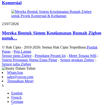
Komersial
23/07/2026
Mereka Bentuk Sistem Keselamatan Rumah Zigbee
untuk...
© Hak Cipta - 2010-2026: Semua Hak Cipta Terpelihara.
Produk
Panas
-
Peta Laman
Sensor pintu Zigbee
-
Pengilang Peranti Iot
-
Meter Tenaga Wifi
-
Sistem Penjagaan Warga Emas Pintar
-
Sensor gerakan Zigbee
-
Sensor suhu Zigbee
WhatsApp
sales@owon.com
Tinggalkan Mesej
x
English
French
German