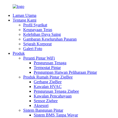
Laman Utama
Tentang Kami
Profil Syarikat
Keupayaan Teras
Kelebihan Daya Saing
Gambaran Keseluruhan Pasaran
Sejarah Korporat
Galeri Foto
Produk
Peranti Pintar WiFi
Pengurusan Tenaga
Termostat Pintar
Pengumpan Haiwan Peliharaan Pintar
Produk Rumah Pintar ZigBee
Gerbang ZigBee
Kawalan HVAC
Pengurusan Tenaga Zigbee
Kawalan Pencahayaan
Sensor Zigbee
Aksesori
Sistem Bangunan Pintar
Sistem BMS Tanpa Wayar