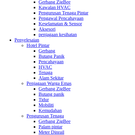
Gerbang ZigBee
Kawalan HVAC
Pengurusan Tenaga Pintar
Pengawal Pencahayaan
Keselamatan & Sensor
Aksesori
penjagaan kesihatan
Penyelesaian
Hotel Pintar
Gerbang
Butang Panik
Pencahayaan
HVAC
Tenaga
Alam Sekitar
Penjagaan Warga Emas
Gerbang ZigBee
Butang panik
Tidur
Mobiliti
Kemudahan
Pengurusan Tenaga
Gerbang ZigBee
Palam pintar
Meter Dinrail