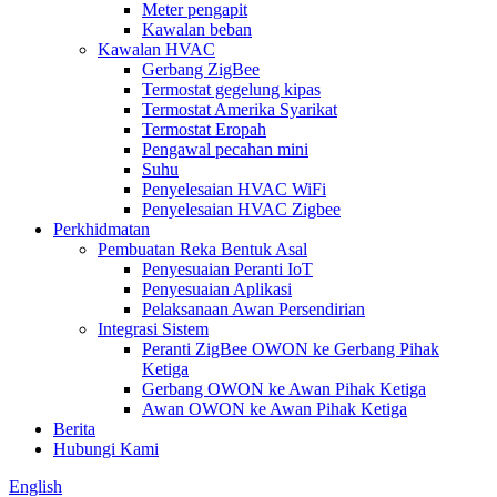
Meter pengapit
Kawalan beban
Kawalan HVAC
Gerbang ZigBee
Termostat gegelung kipas
Termostat Amerika Syarikat
Termostat Eropah
Pengawal pecahan mini
Suhu
Penyelesaian HVAC WiFi
Penyelesaian HVAC Zigbee
Perkhidmatan
Pembuatan Reka Bentuk Asal
Penyesuaian Peranti IoT
Penyesuaian Aplikasi
Pelaksanaan Awan Persendirian
Integrasi Sistem
Peranti ZigBee OWON ke Gerbang Pihak
Ketiga
Gerbang OWON ke Awan Pihak Ketiga
Awan OWON ke Awan Pihak Ketiga
Berita
Hubungi Kami
English