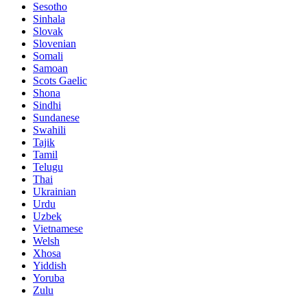
Sesotho
Sinhala
Slovak
Slovenian
Somali
Samoan
Scots Gaelic
Shona
Sindhi
Sundanese
Swahili
Tajik
Tamil
Telugu
Thai
Ukrainian
Urdu
Uzbek
Vietnamese
Welsh
Xhosa
Yiddish
Yoruba
Zulu