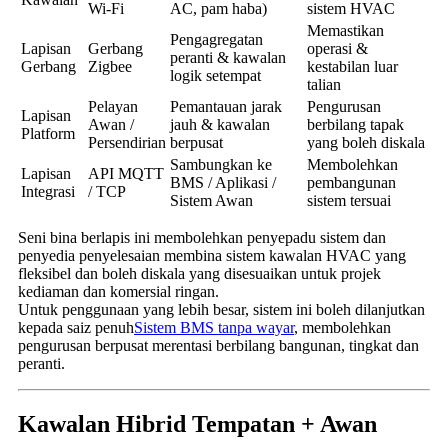
Wi-Fi
AC, pam haba)
sistem HVAC
Memastikan
Pengagregatan
Lapisan
Gerbang
operasi &
peranti & kawalan
Gerbang
Zigbee
kestabilan luar
logik setempat
talian
Pelayan
Pemantauan jarak
Pengurusan
Lapisan
Awan /
jauh & kawalan
berbilang tapak
Platform
Persendirian
berpusat
yang boleh diskala
Sambungkan ke
Membolehkan
Lapisan
API MQTT
BMS / Aplikasi /
pembangunan
Integrasi
/ TCP
Sistem Awan
sistem tersuai
Seni bina berlapis ini membolehkan penyepadu sistem dan
penyedia penyelesaian membina sistem kawalan HVAC yang
fleksibel dan boleh diskala yang disesuaikan untuk projek
kediaman dan komersial ringan.
Untuk penggunaan yang lebih besar, sistem ini boleh dilanjutkan
kepada saiz penuh
Sistem BMS tanpa wayar
, membolehkan
pengurusan berpusat merentasi berbilang bangunan, tingkat dan
peranti.
Kawalan Hibrid Tempatan + Awan