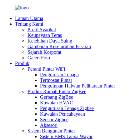
Laman Utama
Tentang Kami
Profil Syarikat
Keupayaan Teras
Kelebihan Daya Saing
Gambaran Keseluruhan Pasaran
Sejarah Korporat
Galeri Foto
Produk
Peranti Pintar WiFi
Pengurusan Tenaga
Termostat Pintar
Pengumpan Haiwan Peliharaan Pintar
Produk Rumah Pintar ZigBee
Gerbang ZigBee
Kawalan HVAC
Pengurusan Tenaga Zigbee
Kawalan Pencahayaan
Sensor Zigbee
Aksesori
Sistem Bangunan Pintar
Sistem BMS Tanpa Wayar