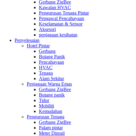
Gerbang ZigBee
Kawalan HVAC
Pengurusan Tenaga Pintar
Pengawal Pencahayaan
Keselamatan & Sensor
Aksesori
penjagaan kesihatan
Penyelesaian
Hotel Pintar
Gerbang
Butang Panik
Pencahayaan
HVAC
Tenaga
Alam Sekitar
Penjagaan Warga Emas
Gerbang ZigBee
Butang panik
Tidur
Mobiliti
Kemudahan
Pengurusan Tenaga
Gerbang ZigBee
Palam pintar
Meter Dinrail