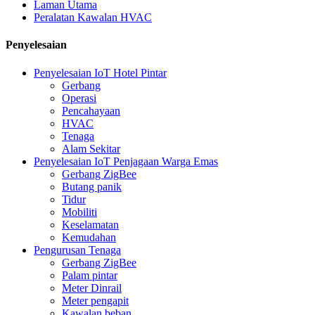
Laman Utama
Peralatan Kawalan HVAC
Penyelesaian
Penyelesaian IoT Hotel Pintar
Gerbang
Operasi
Pencahayaan
HVAC
Tenaga
Alam Sekitar
Penyelesaian IoT Penjagaan Warga Emas
Gerbang ZigBee
Butang panik
Tidur
Mobiliti
Keselamatan
Kemudahan
Pengurusan Tenaga
Gerbang ZigBee
Palam pintar
Meter Dinrail
Meter pengapit
Kawalan beban