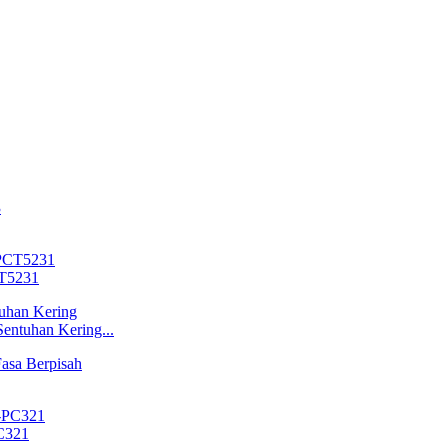
CT5231
entuhan Kering...
PC321