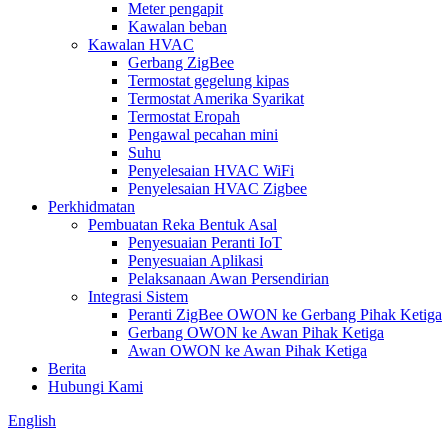
Meter pengapit
Kawalan beban
Kawalan HVAC
Gerbang ZigBee
Termostat gegelung kipas
Termostat Amerika Syarikat
Termostat Eropah
Pengawal pecahan mini
Suhu
Penyelesaian HVAC WiFi
Penyelesaian HVAC Zigbee
Perkhidmatan
Pembuatan Reka Bentuk Asal
Penyesuaian Peranti IoT
Penyesuaian Aplikasi
Pelaksanaan Awan Persendirian
Integrasi Sistem
Peranti ZigBee OWON ke Gerbang Pihak Ketiga
Gerbang OWON ke Awan Pihak Ketiga
Awan OWON ke Awan Pihak Ketiga
Berita
Hubungi Kami
English