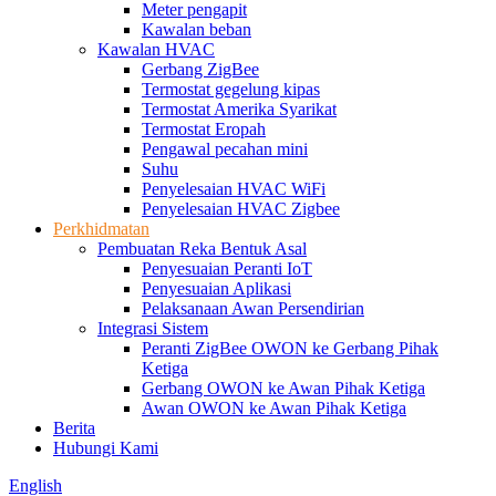
Meter pengapit
Kawalan beban
Kawalan HVAC
Gerbang ZigBee
Termostat gegelung kipas
Termostat Amerika Syarikat
Termostat Eropah
Pengawal pecahan mini
Suhu
Penyelesaian HVAC WiFi
Penyelesaian HVAC Zigbee
Perkhidmatan
Pembuatan Reka Bentuk Asal
Penyesuaian Peranti IoT
Penyesuaian Aplikasi
Pelaksanaan Awan Persendirian
Integrasi Sistem
Peranti ZigBee OWON ke Gerbang Pihak
Ketiga
Gerbang OWON ke Awan Pihak Ketiga
Awan OWON ke Awan Pihak Ketiga
Berita
Hubungi Kami
English