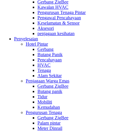
Gerbang ZigBee
Kawalan HVAC
Pengurusan Tenaga Pintar
Pengawal Pencahayaan
Keselamatan & Sensor
Aksesori
penjagaan kesihatan
Penyelesaian
Hotel Pintar
Gerbang
Butang Panik
Pencahayaan
HVAC
Tenaga
Alam Sekitar
Penjagaan Warga Emas
Gerbang ZigBee
Butang panik
Tidur
Mobiliti
Kemudahan
Pengurusan Tenaga
Gerbang ZigBee
Palam pintar
Meter Dinrail