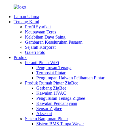
Laman Utama
Tentang Kami
Profil Syarikat
Keupayaan Teras
Kelebihan Daya Saing
Gambaran Keseluruhan Pasaran
Sejarah Korporat
Galeri Foto
Produk
Peranti Pintar WiFi
Pengurusan Tenaga
Termostat Pintar
Pengumpan Haiwan Peliharaan Pintar
Produk Rumah Pintar ZigBee
Gerbang ZigBee
Kawalan HVAC
Pengurusan Tenaga Zigbee
Kawalan Pencahayaan
Sensor Zigbee
Aksesori
Sistem Bangunan Pintar
Sistem BMS Tanpa Wayar