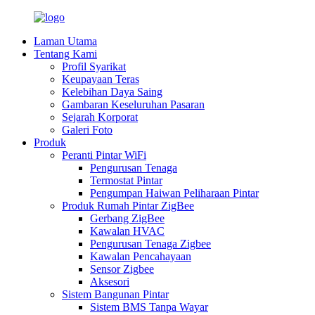
Laman Utama
Tentang Kami
Profil Syarikat
Keupayaan Teras
Kelebihan Daya Saing
Gambaran Keseluruhan Pasaran
Sejarah Korporat
Galeri Foto
Produk
Peranti Pintar WiFi
Pengurusan Tenaga
Termostat Pintar
Pengumpan Haiwan Peliharaan Pintar
Produk Rumah Pintar ZigBee
Gerbang ZigBee
Kawalan HVAC
Pengurusan Tenaga Zigbee
Kawalan Pencahayaan
Sensor Zigbee
Aksesori
Sistem Bangunan Pintar
Sistem BMS Tanpa Wayar