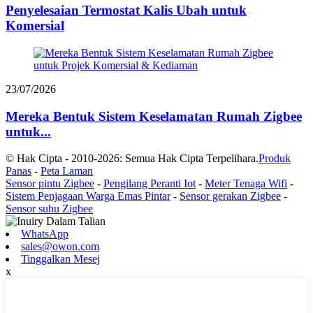
Penyelesaian Termostat Kalis Ubah untuk
Komersial
23/07/2026
Mereka Bentuk Sistem Keselamatan Rumah Zigbee
untuk...
© Hak Cipta - 2010-2026: Semua Hak Cipta Terpelihara.
Produk
Panas
-
Peta Laman
Sensor pintu Zigbee
-
Pengilang Peranti Iot
-
Meter Tenaga Wifi
-
Sistem Penjagaan Warga Emas Pintar
-
Sensor gerakan Zigbee
-
Sensor suhu Zigbee
WhatsApp
sales@owon.com
Tinggalkan Mesej
x