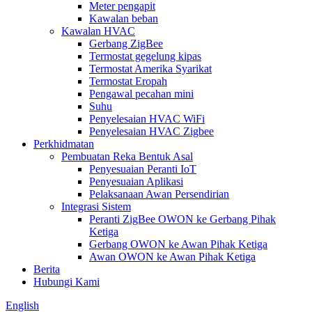
Meter pengapit
Kawalan beban
Kawalan HVAC
Gerbang ZigBee
Termostat gegelung kipas
Termostat Amerika Syarikat
Termostat Eropah
Pengawal pecahan mini
Suhu
Penyelesaian HVAC WiFi
Penyelesaian HVAC Zigbee
Perkhidmatan
Pembuatan Reka Bentuk Asal
Penyesuaian Peranti IoT
Penyesuaian Aplikasi
Pelaksanaan Awan Persendirian
Integrasi Sistem
Peranti ZigBee OWON ke Gerbang Pihak
Ketiga
Gerbang OWON ke Awan Pihak Ketiga
Awan OWON ke Awan Pihak Ketiga
Berita
Hubungi Kami
English