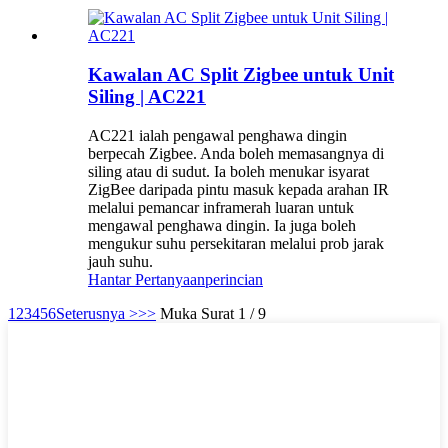
Kawalan AC Split Zigbee untuk Unit
Siling | AC221
AC221 ialah pengawal penghawa dingin
berpecah Zigbee. Anda boleh memasangnya di
siling atau di sudut. Ia boleh menukar isyarat
ZigBee daripada pintu masuk kepada arahan IR
melalui pemancar inframerah luaran untuk
mengawal penghawa dingin. Ia juga boleh
mengukur suhu persekitaran melalui prob jarak
jauh suhu.
Hantar Pertanyaan
perincian
1
2
3
4
5
6
Seterusnya >
>>
Muka Surat 1 / 9