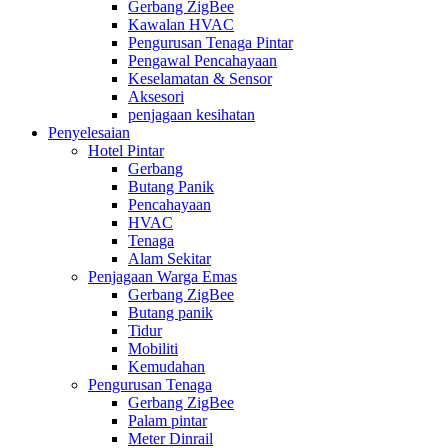
Gerbang ZigBee
Kawalan HVAC
Pengurusan Tenaga Pintar
Pengawal Pencahayaan
Keselamatan & Sensor
Aksesori
penjagaan kesihatan
Penyelesaian
Hotel Pintar
Gerbang
Butang Panik
Pencahayaan
HVAC
Tenaga
Alam Sekitar
Penjagaan Warga Emas
Gerbang ZigBee
Butang panik
Tidur
Mobiliti
Kemudahan
Pengurusan Tenaga
Gerbang ZigBee
Palam pintar
Meter Dinrail