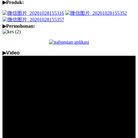
▶
Produk:
▶
Permohonan:
▶
Video