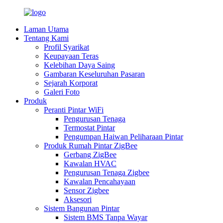
Laman Utama
Tentang Kami
Profil Syarikat
Keupayaan Teras
Kelebihan Daya Saing
Gambaran Keseluruhan Pasaran
Sejarah Korporat
Galeri Foto
Produk
Peranti Pintar WiFi
Pengurusan Tenaga
Termostat Pintar
Pengumpan Haiwan Peliharaan Pintar
Produk Rumah Pintar ZigBee
Gerbang ZigBee
Kawalan HVAC
Pengurusan Tenaga Zigbee
Kawalan Pencahayaan
Sensor Zigbee
Aksesori
Sistem Bangunan Pintar
Sistem BMS Tanpa Wayar