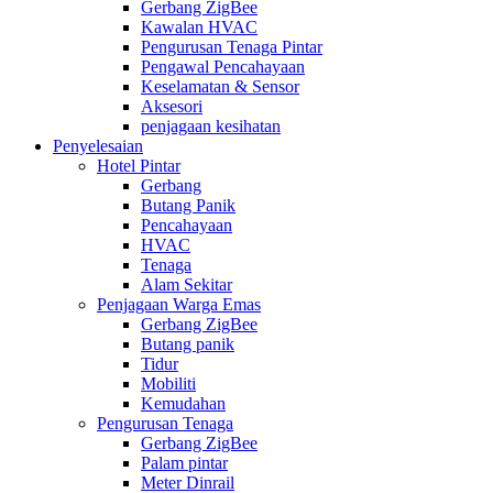
Gerbang ZigBee
Kawalan HVAC
Pengurusan Tenaga Pintar
Pengawal Pencahayaan
Keselamatan & Sensor
Aksesori
penjagaan kesihatan
Penyelesaian
Hotel Pintar
Gerbang
Butang Panik
Pencahayaan
HVAC
Tenaga
Alam Sekitar
Penjagaan Warga Emas
Gerbang ZigBee
Butang panik
Tidur
Mobiliti
Kemudahan
Pengurusan Tenaga
Gerbang ZigBee
Palam pintar
Meter Dinrail