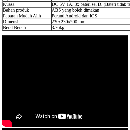
Kuasa
DC 5V 1A. 3x bateri sel D. (Bateri tidak 
Bahan produk
ABS yang boleh dimakan
Paparan Mudah Alih
Peranti Android dan IOS
Dimensi
230x230x500 mm
Berat Bersih
3.76kg