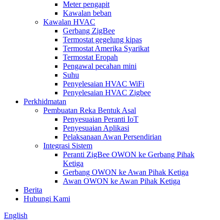
Meter pengapit
Kawalan beban
Kawalan HVAC
Gerbang ZigBee
Termostat gegelung kipas
Termostat Amerika Syarikat
Termostat Eropah
Pengawal pecahan mini
Suhu
Penyelesaian HVAC WiFi
Penyelesaian HVAC Zigbee
Perkhidmatan
Pembuatan Reka Bentuk Asal
Penyesuaian Peranti IoT
Penyesuaian Aplikasi
Pelaksanaan Awan Persendirian
Integrasi Sistem
Peranti ZigBee OWON ke Gerbang Pihak
Ketiga
Gerbang OWON ke Awan Pihak Ketiga
Awan OWON ke Awan Pihak Ketiga
Berita
Hubungi Kami
English