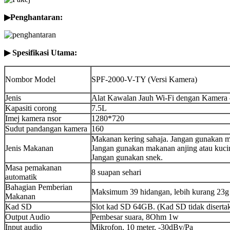
▶
Penghantaran:
▶ Spesifikasi Utama:
Nombor Model
SPF-2000-V-TY (Versi Kamera)
Jenis
Alat Kawalan Jauh Wi-Fi dengan Kamera 
Kapasiti corong
7.5L
Imej kamera nsor
1280*720
Sudut pandangan kamera
160
Makanan kering sahaja. Jangan gunakan m
Jenis Makanan
Jangan gunakan makanan anjing atau kuci
Jangan gunakan snek.
Masa pemakanan
8 suapan sehari
automatik
Bahagian Pemberian
Maksimum 39 hidangan, lebih kurang 23g 
Makanan
Kad SD
Slot kad SD 64GB. (Kad SD tidak diserta
Output Audio
Pembesar suara, 8Ohm 1w
Input audio
Mikrofon, 10 meter, -30dBv/Pa