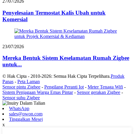
27/07/2026
Penyelesaian Termostat Kalis Ubah untuk
Komersial
23/07/2026
Mereka Bentuk Sistem Keselamatan Rumah Zigbee
untuk...
© Hak Cipta - 2010-2026: Semua Hak Cipta Terpelihara.
Produk
Panas
-
Peta Laman
Sensor pintu Zigbee
-
Pengilang Peranti Iot
-
Meter Tenaga Wifi
-
Sistem Penjagaan Warga Emas Pintar
-
Sensor gerakan Zigbee
-
Sensor suhu Zigbee
WhatsApp
sales@owon.com
Tinggalkan Mesej
x