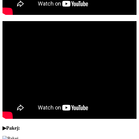
▶
Pakej: