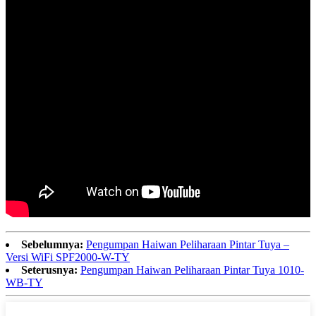
Sebelumnya:
Pengumpan Haiwan Peliharaan Pintar Tuya –
Versi WiFi SPF2000-W-TY
Seterusnya:
Pengumpan Haiwan Peliharaan Pintar Tuya 1010-
WB-TY