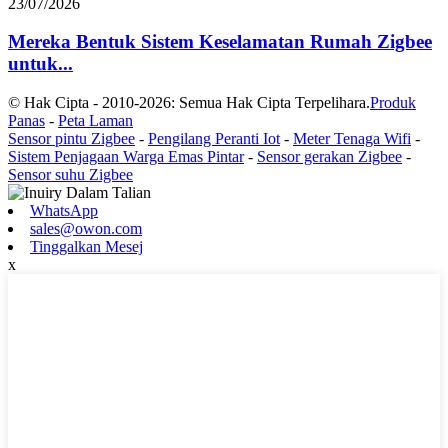
23/07/2026
Mereka Bentuk Sistem Keselamatan Rumah Zigbee
untuk...
© Hak Cipta - 2010-2026: Semua Hak Cipta Terpelihara.
Produk
Panas
-
Peta Laman
Sensor pintu Zigbee
-
Pengilang Peranti Iot
-
Meter Tenaga Wifi
-
Sistem Penjagaan Warga Emas Pintar
-
Sensor gerakan Zigbee
-
Sensor suhu Zigbee
WhatsApp
sales@owon.com
Tinggalkan Mesej
x