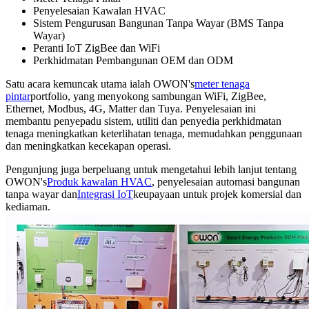
Penyelesaian Kawalan HVAC
Sistem Pengurusan Bangunan Tanpa Wayar (BMS Tanpa
Wayar)
Peranti IoT ZigBee dan WiFi
Perkhidmatan Pembangunan OEM dan ODM
Satu acara kemuncak utama ialah OWON's
meter tenaga
pintar
portfolio, yang menyokong sambungan WiFi, ZigBee,
Ethernet, Modbus, 4G, Matter dan Tuya. Penyelesaian ini
membantu penyepadu sistem, utiliti dan penyedia perkhidmatan
tenaga meningkatkan keterlihatan tenaga, memudahkan penggunaan
dan meningkatkan kecekapan operasi.
Pengunjung juga berpeluang untuk mengetahui lebih lanjut tentang
OWON's
Produk kawalan HVAC
, penyelesaian automasi bangunan
tanpa wayar dan
Integrasi IoT
keupayaan untuk projek komersial dan
kediaman.