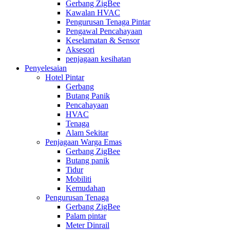
Gerbang ZigBee
Kawalan HVAC
Pengurusan Tenaga Pintar
Pengawal Pencahayaan
Keselamatan & Sensor
Aksesori
penjagaan kesihatan
Penyelesaian
Hotel Pintar
Gerbang
Butang Panik
Pencahayaan
HVAC
Tenaga
Alam Sekitar
Penjagaan Warga Emas
Gerbang ZigBee
Butang panik
Tidur
Mobiliti
Kemudahan
Pengurusan Tenaga
Gerbang ZigBee
Palam pintar
Meter Dinrail