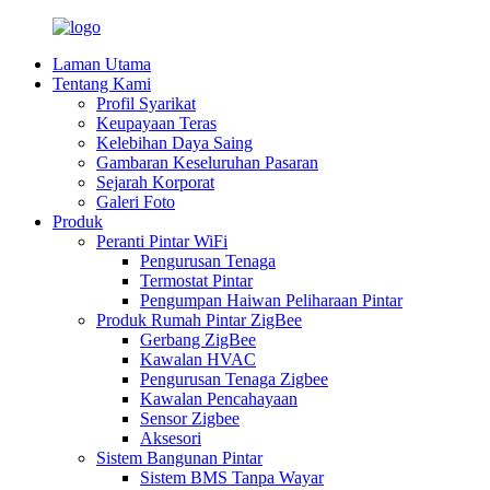
Laman Utama
Tentang Kami
Profil Syarikat
Keupayaan Teras
Kelebihan Daya Saing
Gambaran Keseluruhan Pasaran
Sejarah Korporat
Galeri Foto
Produk
Peranti Pintar WiFi
Pengurusan Tenaga
Termostat Pintar
Pengumpan Haiwan Peliharaan Pintar
Produk Rumah Pintar ZigBee
Gerbang ZigBee
Kawalan HVAC
Pengurusan Tenaga Zigbee
Kawalan Pencahayaan
Sensor Zigbee
Aksesori
Sistem Bangunan Pintar
Sistem BMS Tanpa Wayar