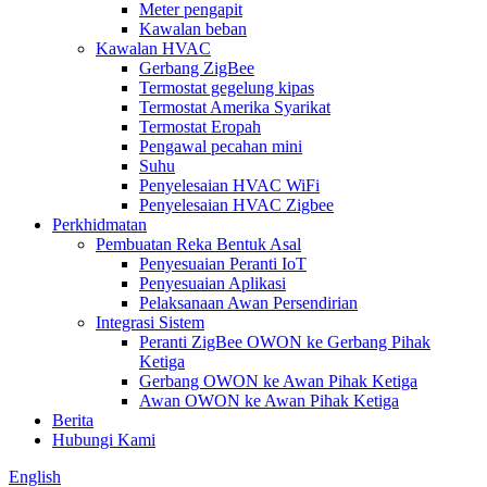
Meter pengapit
Kawalan beban
Kawalan HVAC
Gerbang ZigBee
Termostat gegelung kipas
Termostat Amerika Syarikat
Termostat Eropah
Pengawal pecahan mini
Suhu
Penyelesaian HVAC WiFi
Penyelesaian HVAC Zigbee
Perkhidmatan
Pembuatan Reka Bentuk Asal
Penyesuaian Peranti IoT
Penyesuaian Aplikasi
Pelaksanaan Awan Persendirian
Integrasi Sistem
Peranti ZigBee OWON ke Gerbang Pihak
Ketiga
Gerbang OWON ke Awan Pihak Ketiga
Awan OWON ke Awan Pihak Ketiga
Berita
Hubungi Kami
English